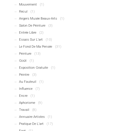
Mouvement
(1)
Recul
(1)
Angers Musée Beaux-Arts
(1)
Salon De Peinture
(3)
Entrée Libre
(2)
Essais Sur L'art
(10)
Le Fond De Ma Pensée
(31)
Peinture
(13)
Goût
(1)
Exposition Gratuite
(1)
Peintre
(3)
Au Fauteuil
(1)
Influence
(7)
Encre
(1)
Aphorisme
(9)
Travail
(8)
Annuaire Artistes
(1)
Pratique De L'art
(17)
Foot
(1)