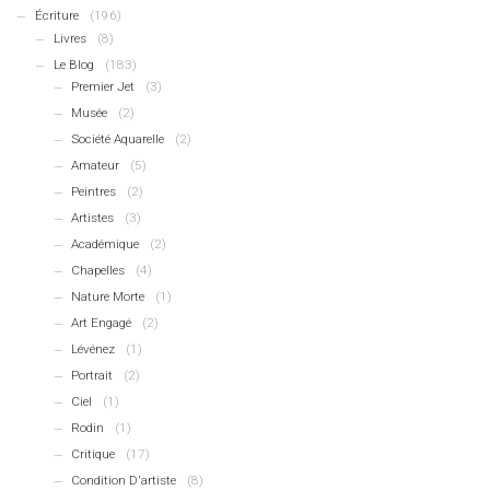
Écriture
(196)
Livres
(8)
Le Blog
(183)
Premier Jet
(3)
Musée
(2)
Société Aquarelle
(2)
Amateur
(5)
Peintres
(2)
Artistes
(3)
Académique
(2)
Chapelles
(4)
Nature Morte
(1)
Art Engagé
(2)
Lévénez
(1)
Portrait
(2)
Ciel
(1)
Rodin
(1)
Critique
(17)
Condition D'artiste
(8)