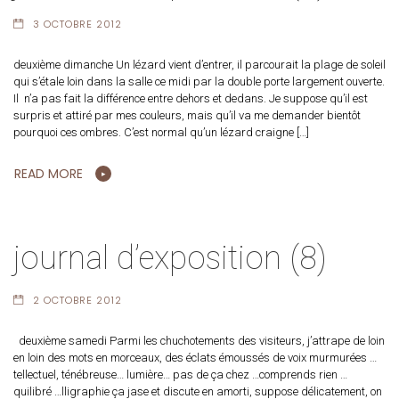
3 OCTOBRE 2012
deuxième dimanche Un lézard vient d’entrer, il parcourait la plage de soleil
qui s’étale loin dans la salle ce midi par la double porte largement ouverte.
Il n’a pas fait la différence entre dehors et dedans. Je suppose qu’il est
surpris et attiré par mes couleurs, mais qu’il va me demander bientôt
pourquoi ces ombres. C’est normal qu’un lézard craigne […]
READ MORE
journal d’exposition (8)
2 OCTOBRE 2012
deuxième samedi Parmi les chuchotements des visiteurs, j’attrape de loin
en loin des mots en morceaux, des éclats émoussés de voix murmurées …
tellectuel, ténébreuse… lumière… pas de ça chez …comprends rien …
quilibré …lligraphie ça jase et discute en amorti, suppose délicatement, on