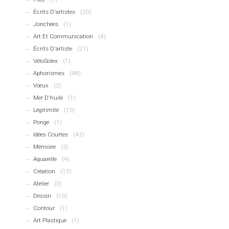
Écrits D'artistes
(20)
Jonchées
(1)
Art Et Communication
(4)
Écrits D'artiste
(21)
VéloSolex
(1)
Aphorismes
(48)
Vœux
(2)
Mer D'huile
(1)
Légitimité
(10)
Ponge
(1)
Idées Courtes
(42)
Mémoire
(3)
Aquarelle
(4)
Création
(13)
Atelier
(3)
Dessin
(10)
Contour
(1)
Art Plastique
(1)