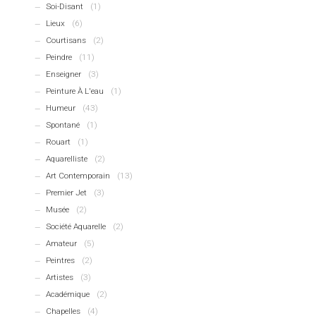
Soi-Disant
(1)
Lieux
(6)
Courtisans
(2)
Peindre
(11)
Enseigner
(3)
Peinture À L'eau
(1)
Humeur
(43)
Spontané
(1)
Rouart
(1)
Aquarelliste
(2)
Art Contemporain
(13)
Premier Jet
(3)
Musée
(2)
Société Aquarelle
(2)
Amateur
(5)
Peintres
(2)
Artistes
(3)
Académique
(2)
Chapelles
(4)