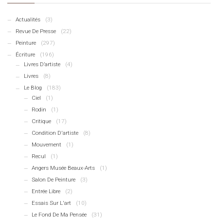
Actualités
(3)
Revue De Presse
(22)
Peinture
(297)
Écriture
(196)
Livres D’artiste
(4)
Livres
(8)
Le Blog
(183)
Ciel
(1)
Rodin
(1)
Critique
(17)
Condition D'artiste
(8)
Mouvement
(1)
Recul
(1)
Angers Musée Beaux-Arts
(1)
Salon De Peinture
(3)
Entrée Libre
(2)
Essais Sur L'art
(10)
Le Fond De Ma Pensée
(31)