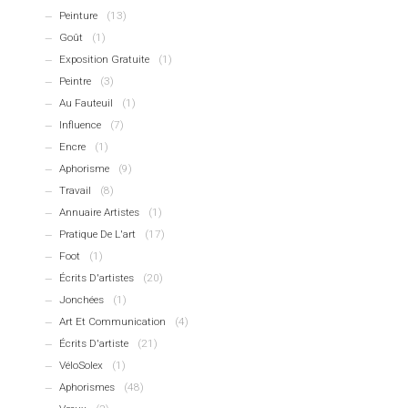
Peinture
(13)
Goût
(1)
Exposition Gratuite
(1)
Peintre
(3)
Au Fauteuil
(1)
Influence
(7)
Encre
(1)
Aphorisme
(9)
Travail
(8)
Annuaire Artistes
(1)
Pratique De L'art
(17)
Foot
(1)
Écrits D'artistes
(20)
Jonchées
(1)
Art Et Communication
(4)
Écrits D'artiste
(21)
VéloSolex
(1)
Aphorismes
(48)