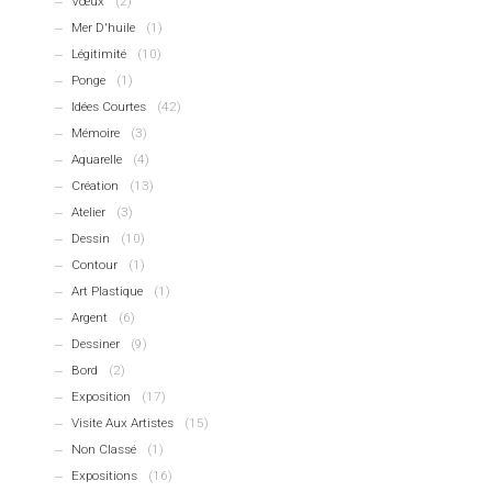
Vœux
(2)
Mer D'huile
(1)
Légitimité
(10)
Ponge
(1)
Idées Courtes
(42)
Mémoire
(3)
Aquarelle
(4)
Création
(13)
Atelier
(3)
Dessin
(10)
Contour
(1)
Art Plastique
(1)
Argent
(6)
Dessiner
(9)
Bord
(2)
Exposition
(17)
Visite Aux Artistes
(15)
Non Classé
(1)
Expositions
(16)