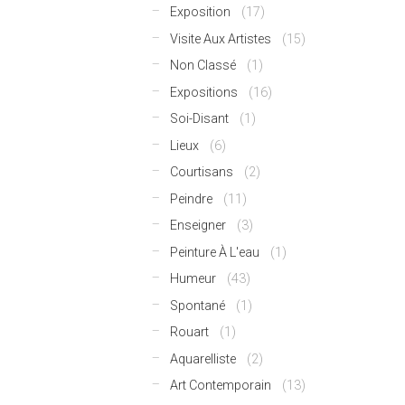
Exposition
(17)
Visite Aux Artistes
(15)
Non Classé
(1)
Expositions
(16)
Soi-Disant
(1)
Lieux
(6)
Courtisans
(2)
Peindre
(11)
Enseigner
(3)
Peinture À L'eau
(1)
Humeur
(43)
Spontané
(1)
Rouart
(1)
Aquarelliste
(2)
Art Contemporain
(13)