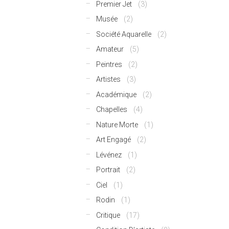
Premier Jet
(3)
Musée
(2)
Société Aquarelle
(2)
Amateur
(5)
Peintres
(2)
Artistes
(3)
Académique
(2)
Chapelles
(4)
Nature Morte
(1)
Art Engagé
(2)
Lévénez
(1)
Portrait
(2)
Ciel
(1)
Rodin
(1)
Critique
(17)