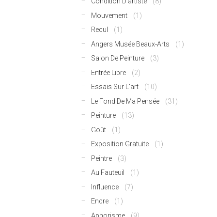
Condition D'artiste
(8)
Mouvement
(1)
Recul
(1)
Angers Musée Beaux-Arts
(1)
Salon De Peinture
(3)
Entrée Libre
(2)
Essais Sur L'art
(10)
Le Fond De Ma Pensée
(31)
Peinture
(13)
Goût
(1)
Exposition Gratuite
(1)
Peintre
(3)
Au Fauteuil
(1)
Influence
(7)
Encre
(1)
Aphorisme
(9)