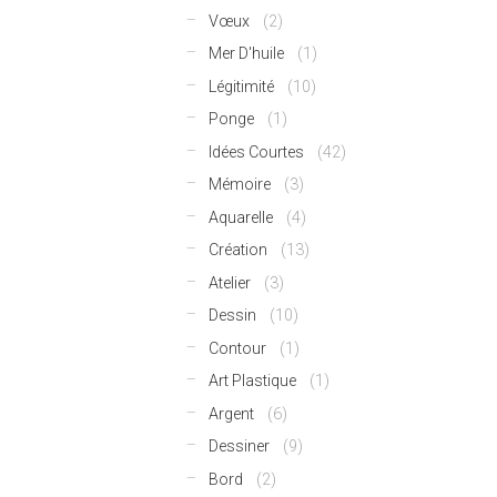
Vœux
(2)
Mer D'huile
(1)
Légitimité
(10)
Ponge
(1)
Idées Courtes
(42)
Mémoire
(3)
Aquarelle
(4)
Création
(13)
Atelier
(3)
Dessin
(10)
Contour
(1)
Art Plastique
(1)
Argent
(6)
Dessiner
(9)
Bord
(2)