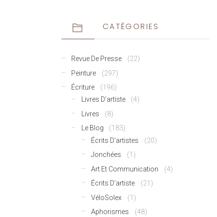
CATÉGORIES
Revue De Presse
(22)
Peinture
(297)
Écriture
(196)
Livres D’artiste
(4)
Livres
(8)
Le Blog
(183)
Écrits D'artistes
(20)
Jonchées
(1)
Art Et Communication
(4)
Écrits D'artiste
(21)
VéloSolex
(1)
Aphorismes
(48)