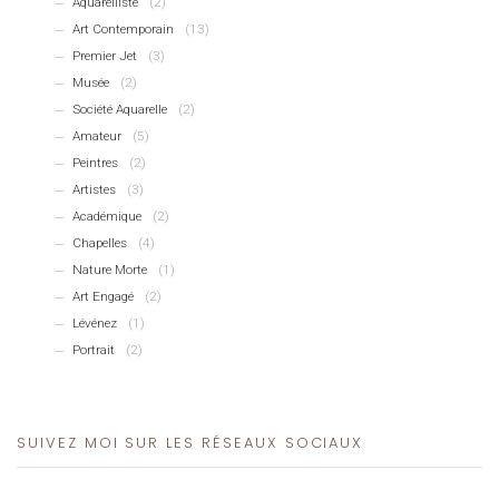
Aquarelliste
(2)
Art Contemporain
(13)
Premier Jet
(3)
Musée
(2)
Société Aquarelle
(2)
Amateur
(5)
Peintres
(2)
Artistes
(3)
Académique
(2)
Chapelles
(4)
Nature Morte
(1)
Art Engagé
(2)
Lévénez
(1)
Portrait
(2)
SUIVEZ MOI SUR LES RÉSEAUX SOCIAUX