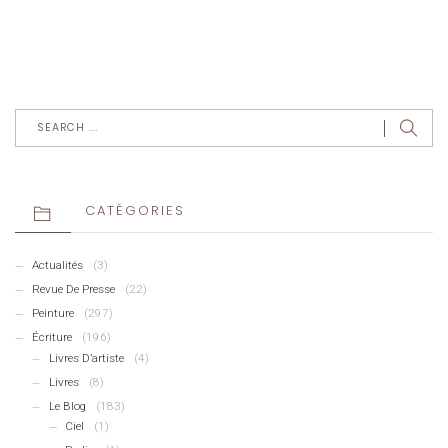
CATÉGORIES
Actualités
(3)
Revue De Presse
(22)
Peinture
(297)
Écriture
(196)
Livres D’artiste
(4)
Livres
(8)
Le Blog
(183)
Ciel
(1)