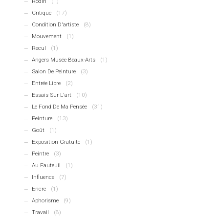
Rodin
(1)
Critique
(17)
Condition D'artiste
(8)
Mouvement
(1)
Recul
(1)
Angers Musée Beaux-Arts
(1)
Salon De Peinture
(3)
Entrée Libre
(2)
Essais Sur L'art
(10)
Le Fond De Ma Pensée
(31)
Peinture
(13)
Goût
(1)
Exposition Gratuite
(1)
Peintre
(3)
Au Fauteuil
(1)
Influence
(7)
Encre
(1)
Aphorisme
(9)
Travail
(8)