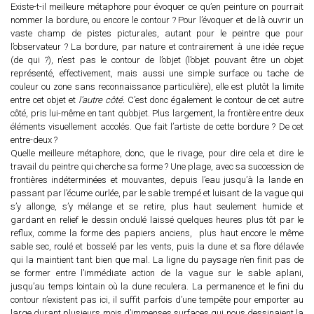
Existe-t-il meilleure métaphore pour évoquer ce qu’en peinture on pourrait
nommer la bordure, ou encore le contour ? Pour l’évoquer et de là ouvrir un
vaste champ de pistes picturales, autant pour le peintre que pour
l’observateur ? La bordure, par nature et contrairement à une idée reçue
(de qui ?), n’est pas le contour de l’objet (l’objet pouvant être un objet
représenté, effectivement, mais aussi une simple surface ou tache de
couleur ou zone sans reconnaissance particulière), elle est plutôt la limite
entre cet objet et
l’autre côté.
C’est donc également le contour de cet autre
côté, pris lui-même en tant qu’objet.
Plus largement, la frontière entre deux
éléments visuellement accolés. Que fait l’artiste de cette bordure ? De cet
entre-deux ?
Quelle meilleure métaphore, donc, que le rivage, pour dire cela et dire le
travail du peintre qui cherche sa forme ? Une plage, avec sa succession de
frontières indéterminées et mouvantes, depuis l’eau jusqu’à la lande en
passant par l’écume ourlée, par le sable trempé et luisant de la vague qui
s’y allonge, s’y mélange et se retire, plus haut seulement humide et
gardant en relief le dessin ondulé laissé quelques heures plus tôt par le
reflux, comme la forme des papiers anciens,
plus haut encore le même
sable sec, roulé et bosselé par les vents, puis la dune et sa flore délavée
qui la maintient tant bien que mal. La ligne du paysage n’en finit pas de
se former entre l’immédiate action de la vague sur le sable aplani,
jusqu’au temps lointain où la dune reculera. La permanence et le fini du
contour n’existent pas ici, il suffit parfois d’une tempête pour emporter au
large durant plusieurs mois d’immenses surfaces qui nous dessinaient la