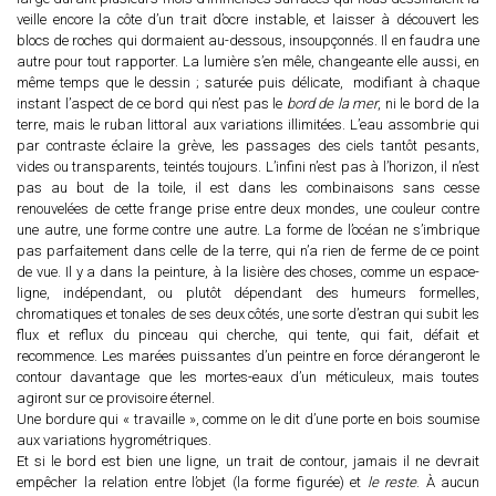
veille encore la côte d’un trait d’ocre instable, et laisser à découvert les
blocs de roches qui dormaient au-dessous, insoupçonnés. Il en faudra une
autre pour tout rapporter. La lumière s’en mêle, changeante elle aussi, en
même temps que le dessin ; saturée puis délicate,
modifiant à chaque
instant l’aspect de ce bord qui n’est pas le
bord de la mer
, ni le bord de la
terre, mais le ruban littoral aux variations illimitées. L’eau assombrie qui
par contraste éclaire la grève, les passages des ciels tantôt pesants,
vides ou transparents, teintés toujours. L’infini n’est pas à l’horizon, il n’est
pas au bout de la toile, il est dans les combinaisons sans cesse
renouvelées de cette frange prise entre deux mondes, une couleur contre
une autre, une forme contre une autre. La forme de l’océan ne s’imbrique
pas parfaitement dans celle de la terre, qui n’a rien de ferme de ce point
de vue. Il y a dans la peinture, à la lisière des choses, comme un espace-
ligne, indépendant, ou plutôt dépendant des humeurs formelles,
chromatiques et tonales de ses deux côtés, une sorte d’estran qui subit les
flux et reflux du pinceau qui cherche, qui tente, qui fait, défait et
recommence. Les marées puissantes d’un peintre en force dérangeront le
contour davantage que les mortes-eaux d’un méticuleux, mais toutes
agiront sur ce provisoire éternel.
Une bordure qui « travaille », comme on le dit d’une porte en bois soumise
aux variations hygrométriques.
Et si le bord est bien une ligne, un trait de contour, jamais il ne devrait
empêcher la relation entre l’objet (la forme figurée) et
le reste
. À aucun