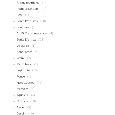
Annuaire Artistes
(1)
Pratique De L'art
(17)
Foot
(1)
Écrits D'artistes
(20)
Jonchées
(1)
Art Et Communication
(4)
Écrits D'artiste
(21)
VéloSolex
(1)
Aphorismes
(48)
Vœux
(2)
Mer D'huile
(1)
Légitimité
(10)
Ponge
(1)
Idées Courtes
(42)
Mémoire
(3)
Aquarelle
(4)
Création
(13)
Atelier
(3)
Dessin
(10)