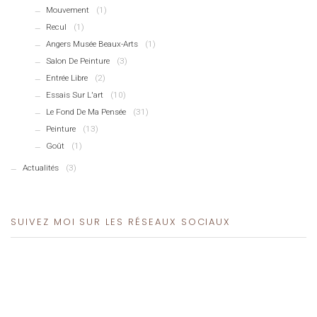
Mouvement
(1)
Recul
(1)
Angers Musée Beaux-Arts
(1)
Salon De Peinture
(3)
Entrée Libre
(2)
Essais Sur L'art
(10)
Le Fond De Ma Pensée
(31)
Peinture
(13)
Goût
(1)
Actualités
(3)
SUIVEZ MOI SUR LES RÉSEAUX SOCIAUX