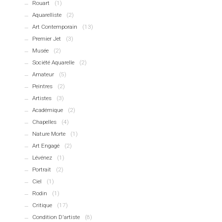
Rouart
(1)
Aquarelliste
(2)
Art Contemporain
(13)
Premier Jet
(3)
Musée
(2)
Société Aquarelle
(2)
Amateur
(5)
Peintres
(2)
Artistes
(3)
Académique
(2)
Chapelles
(4)
Nature Morte
(1)
Art Engagé
(2)
Lévénez
(1)
Portrait
(2)
Ciel
(1)
Rodin
(1)
Critique
(17)
Condition D'artiste
(8)