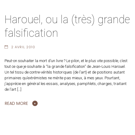
Harouel, ou la (très) grande
falsification
2 AVRIL 2010
Peut-on souhaiter la mort d’un livre ? Le pilon, et le plus vite possible, c’est
tout ce que je souhaite à “la grande falsification” de Jean-Louis Harouel.
Un tel tissu de contre-vérités historiques (de l’art) et de positions autant
primaires qu’extrémistes ne mérite pas mieux, à mes yeux. Pourtant,
j’apprécie en général les essais, analyses, pamphlets, charges, traitant
de l’art […]
READ MORE