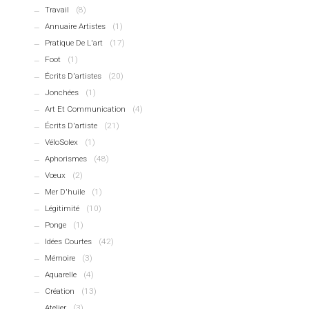
Travail
(8)
Annuaire Artistes
(1)
Pratique De L'art
(17)
Foot
(1)
Écrits D'artistes
(20)
Jonchées
(1)
Art Et Communication
(4)
Écrits D'artiste
(21)
VéloSolex
(1)
Aphorismes
(48)
Vœux
(2)
Mer D'huile
(1)
Légitimité
(10)
Ponge
(1)
Idées Courtes
(42)
Mémoire
(3)
Aquarelle
(4)
Création
(13)
Atelier
(3)