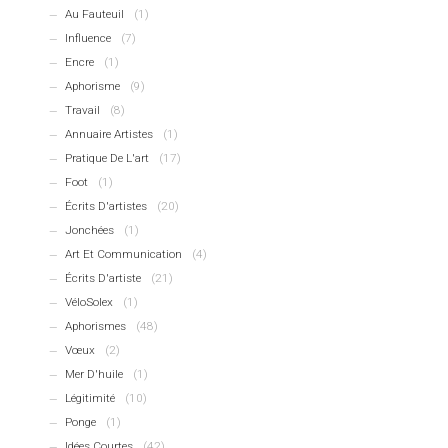
Au Fauteuil
(1)
Influence
(7)
Encre
(1)
Aphorisme
(9)
Travail
(8)
Annuaire Artistes
(1)
Pratique De L'art
(17)
Foot
(1)
Écrits D'artistes
(20)
Jonchées
(1)
Art Et Communication
(4)
Écrits D'artiste
(21)
VéloSolex
(1)
Aphorismes
(48)
Vœux
(2)
Mer D'huile
(1)
Légitimité
(10)
Ponge
(1)
Idées Courtes
(42)