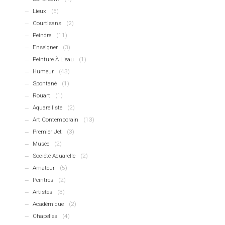
Lieux
(6)
Courtisans
(2)
Peindre
(11)
Enseigner
(3)
Peinture À L'eau
(1)
Humeur
(43)
Spontané
(1)
Rouart
(1)
Aquarelliste
(2)
Art Contemporain
(13)
Premier Jet
(3)
Musée
(2)
Société Aquarelle
(2)
Amateur
(5)
Peintres
(2)
Artistes
(3)
Académique
(2)
Chapelles
(4)