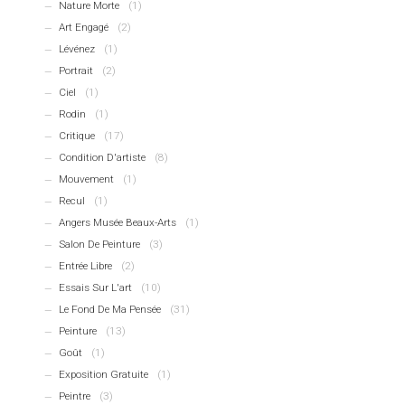
Nature Morte
(1)
Art Engagé
(2)
Lévénez
(1)
Portrait
(2)
Ciel
(1)
Rodin
(1)
Critique
(17)
Condition D'artiste
(8)
Mouvement
(1)
Recul
(1)
Angers Musée Beaux-Arts
(1)
Salon De Peinture
(3)
Entrée Libre
(2)
Essais Sur L'art
(10)
Le Fond De Ma Pensée
(31)
Peinture
(13)
Goût
(1)
Exposition Gratuite
(1)
Peintre
(3)