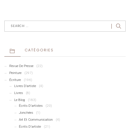
CATÉGORIES
Revue De Presse
(22)
Peinture
(297)
Écriture
(196)
Livres D’artiste
(4)
Livres
(8)
Le Blog
(183)
Écrits D'artistes
(20)
Jonchées
(1)
Art Et Communication
(4)
Écrits D'artiste
(21)