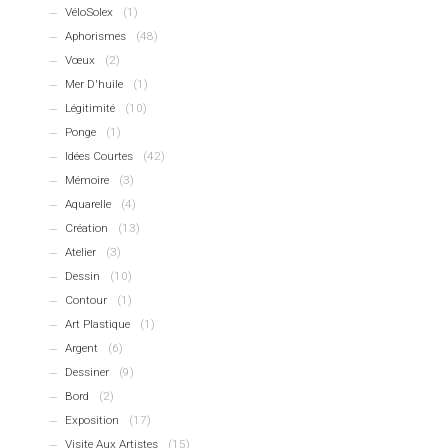
VéloSolex
(1)
Aphorismes
(48)
Vœux
(2)
Mer D'huile
(1)
Légitimité
(10)
Ponge
(1)
Idées Courtes
(42)
Mémoire
(3)
Aquarelle
(4)
Création
(13)
Atelier
(3)
Dessin
(10)
Contour
(1)
Art Plastique
(1)
Argent
(6)
Dessiner
(9)
Bord
(2)
Exposition
(17)
Visite Aux Artistes
(15)