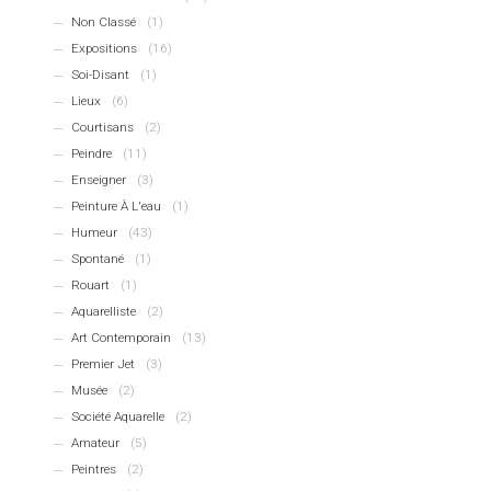
Non Classé
(1)
Expositions
(16)
Soi-Disant
(1)
Lieux
(6)
Courtisans
(2)
Peindre
(11)
Enseigner
(3)
Peinture À L'eau
(1)
Humeur
(43)
Spontané
(1)
Rouart
(1)
Aquarelliste
(2)
Art Contemporain
(13)
Premier Jet
(3)
Musée
(2)
Société Aquarelle
(2)
Amateur
(5)
Peintres
(2)