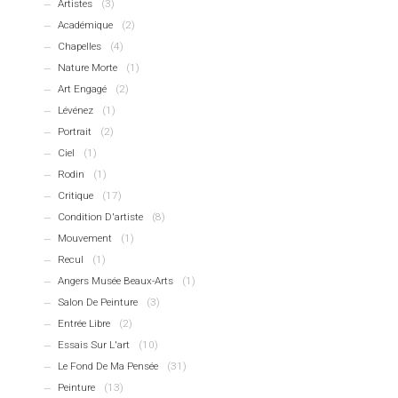
Artistes
(3)
Académique
(2)
Chapelles
(4)
Nature Morte
(1)
Art Engagé
(2)
Lévénez
(1)
Portrait
(2)
Ciel
(1)
Rodin
(1)
Critique
(17)
Condition D'artiste
(8)
Mouvement
(1)
Recul
(1)
Angers Musée Beaux-Arts
(1)
Salon De Peinture
(3)
Entrée Libre
(2)
Essais Sur L'art
(10)
Le Fond De Ma Pensée
(31)
Peinture
(13)