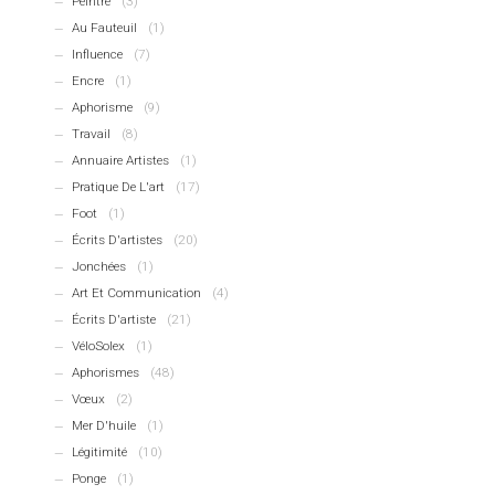
Peintre
(3)
Au Fauteuil
(1)
Influence
(7)
Encre
(1)
Aphorisme
(9)
Travail
(8)
Annuaire Artistes
(1)
Pratique De L'art
(17)
Foot
(1)
Écrits D'artistes
(20)
Jonchées
(1)
Art Et Communication
(4)
Écrits D'artiste
(21)
VéloSolex
(1)
Aphorismes
(48)
Vœux
(2)
Mer D'huile
(1)
Légitimité
(10)
Ponge
(1)