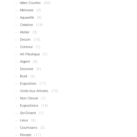
Idées Courtes
(42)
Mémoire
(3)
Aquarelle
(4)
Création
(13)
Atelier
(3)
Dessin
(10)
Contour
(1)
Art Plastique
(1)
Argent
(6)
Dessiner
(9)
Bord
(2)
Exposition
(17)
Visite Aux Artistes
(15)
Non Classé
(1)
Expositions
(16)
Soi-Disant
(1)
Lieux
(6)
Courtisans
(2)
Peindre
(11)