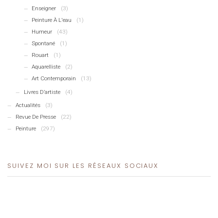
Enseigner
(3)
Peinture À L'eau
(1)
Humeur
(43)
Spontané
(1)
Rouart
(1)
Aquarelliste
(2)
Art Contemporain
(13)
Livres D’artiste
(4)
Actualités
(3)
Revue De Presse
(22)
Peinture
(297)
SUIVEZ MOI SUR LES RÉSEAUX SOCIAUX