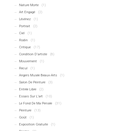
Nature Morte
(1)
Art Engagé
(2)
Lévénez
(1)
Portrait
(2)
Ciel
(1)
Rodin
(1)
Critique
(17)
Condition D'artiste
(8)
Mouvement
(1)
Recul
(1)
Angers Musée Beaux-Arts
(1)
Salon De Peinture
(3)
Entrée Libre
(2)
Essais Sur L'art
(10)
Le Fond De Ma Pensée
(31)
Peinture
(13)
Goût
(1)
Exposition Gratuite
(1)