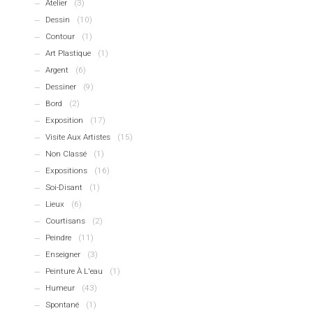
Atelier
(3)
Dessin
(10)
Contour
(1)
Art Plastique
(1)
Argent
(6)
Dessiner
(9)
Bord
(2)
Exposition
(17)
Visite Aux Artistes
(15)
Non Classé
(1)
Expositions
(16)
Soi-Disant
(1)
Lieux
(6)
Courtisans
(2)
Peindre
(11)
Enseigner
(3)
Peinture À L'eau
(1)
Humeur
(43)
Spontané
(1)