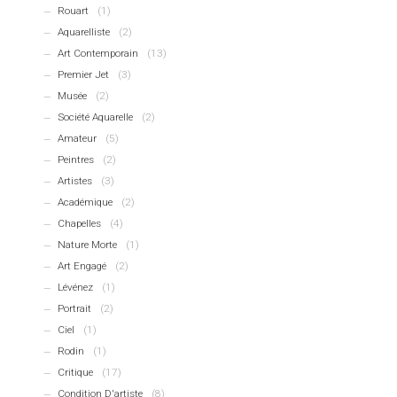
Rouart
(1)
Aquarelliste
(2)
Art Contemporain
(13)
Premier Jet
(3)
Musée
(2)
Société Aquarelle
(2)
Amateur
(5)
Peintres
(2)
Artistes
(3)
Académique
(2)
Chapelles
(4)
Nature Morte
(1)
Art Engagé
(2)
Lévénez
(1)
Portrait
(2)
Ciel
(1)
Rodin
(1)
Critique
(17)
Condition D'artiste
(8)