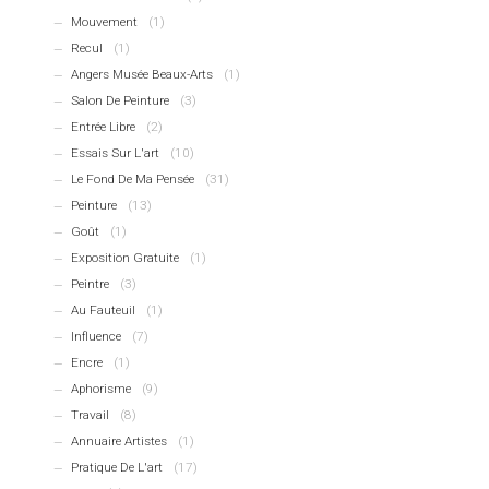
Mouvement
(1)
Recul
(1)
Angers Musée Beaux-Arts
(1)
Salon De Peinture
(3)
Entrée Libre
(2)
Essais Sur L'art
(10)
Le Fond De Ma Pensée
(31)
Peinture
(13)
Goût
(1)
Exposition Gratuite
(1)
Peintre
(3)
Au Fauteuil
(1)
Influence
(7)
Encre
(1)
Aphorisme
(9)
Travail
(8)
Annuaire Artistes
(1)
Pratique De L'art
(17)