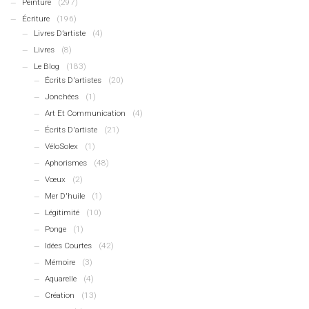
Peinture
(297)
Écriture
(196)
Livres D’artiste
(4)
Livres
(8)
Le Blog
(183)
Écrits D'artistes
(20)
Jonchées
(1)
Art Et Communication
(4)
Écrits D'artiste
(21)
VéloSolex
(1)
Aphorismes
(48)
Vœux
(2)
Mer D'huile
(1)
Légitimité
(10)
Ponge
(1)
Idées Courtes
(42)
Mémoire
(3)
Aquarelle
(4)
Création
(13)