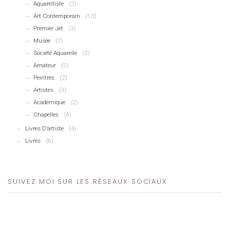
Aquarelliste
(2)
Art Contemporain
(13)
Premier Jet
(3)
Musée
(2)
Société Aquarelle
(2)
Amateur
(5)
Peintres
(2)
Artistes
(3)
Académique
(2)
Chapelles
(4)
Livres D’artiste
(4)
Livres
(8)
SUIVEZ MOI SUR LES RÉSEAUX SOCIAUX