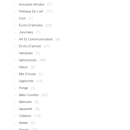
Annuaire Artistes
(1)
Pratique De L'art
(17)
Foot
(1)
Écrits D'artistes
(20)
Jonchées
(1)
Art Et Communication
(4)
Écrits D'artiste
(21)
VéloSolex
(1)
Aphorismes
(48)
Vœux
(2)
Mer D'huile
(1)
Légitimité
(10)
Ponge
(1)
Idées Courtes
(42)
Mémoire
(3)
Aquarelle
(4)
Création
(13)
Atelier
(3)
Dessin
(10)