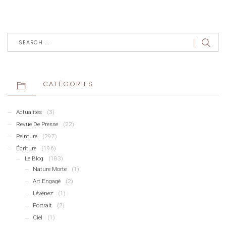
CATÉGORIES
Actualités
(3)
Revue De Presse
(22)
Peinture
(297)
Écriture
(196)
Le Blog
(183)
Nature Morte
(1)
Art Engagé
(2)
Lévénez
(1)
Portrait
(2)
Ciel
(1)