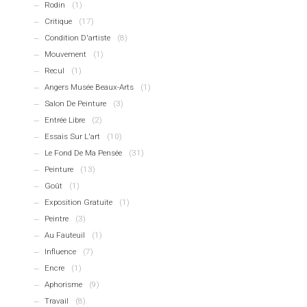
Rodin
(1)
Critique
(17)
Condition D'artiste
(8)
Mouvement
(1)
Recul
(1)
Angers Musée Beaux-Arts
(1)
Salon De Peinture
(3)
Entrée Libre
(2)
Essais Sur L'art
(10)
Le Fond De Ma Pensée
(31)
Peinture
(13)
Goût
(1)
Exposition Gratuite
(1)
Peintre
(3)
Au Fauteuil
(1)
Influence
(7)
Encre
(1)
Aphorisme
(9)
Travail
(8)