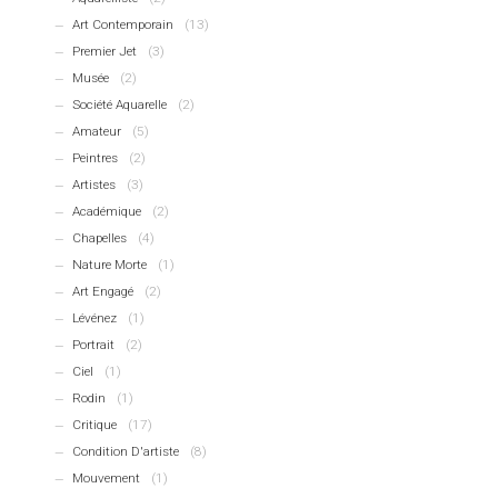
Art Contemporain
(13)
Premier Jet
(3)
Musée
(2)
Société Aquarelle
(2)
Amateur
(5)
Peintres
(2)
Artistes
(3)
Académique
(2)
Chapelles
(4)
Nature Morte
(1)
Art Engagé
(2)
Lévénez
(1)
Portrait
(2)
Ciel
(1)
Rodin
(1)
Critique
(17)
Condition D'artiste
(8)
Mouvement
(1)