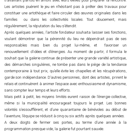
travaillant parfois en amont avec leurs élèves pour préparer la rencontre.
Les artistes jouèrent le jeu en n’hésitant pas à prêter des travaux pour
constituer une artothèque et faire circuler des œuvres originales dans les
familles ou dans les collectivités locales. Tout doucement, mais
régulièrement, la réputation du lieu s’étendit.
Après quelques années, l’artiste fondateur souhaita laisser ses fonctions,
voulant démontrer que la pérennité du lieu ne dépendrait pas de ses
responsables mais bien du projet lui-même, et favoriser un
renouvellement d’idées et d’énergies. Au moment de partir, il formula le
souhait que la galerie continue de présenter une grande variété artistique,
des démarches singulières, ne tombe pas dans le piège de la tendance
contemporaine à tout prix, qu’elle évite les chapelles et les récupérations,
garde son indépendance. D’autres personnes, dont des artistes, prirent le
relais et continuèrent à animer l’espace avec enthousiasme et dynamisme,
sans compter leur temps et leurs efforts.
Mais petit à petit, les moyens limités eurent raison de l’énergie collective,
même si la municipalité encourageait toujours le projet. Les bonnes
volontés s’essoufflèrent, et d’une quarantaine de bénévoles au début de
l’aventure, l’équipe se réduisit à cinq ou six actifs après quelques années.
A deux doigts de fermer ses portes, au terme d’une année à la
programmation presque vide, la galerie fut pourtant sauvée.