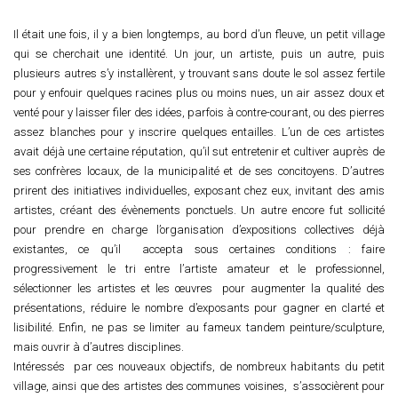
Il était une fois, il y a bien longtemps, au bord d’un fleuve, un petit village
qui se cherchait une identité. Un jour, un artiste, puis un autre, puis
plusieurs autres s’y installèrent, y trouvant sans doute le sol assez fertile
pour y enfouir quelques racines plus ou moins nues, un air assez doux et
venté pour y laisser filer des idées, parfois à contre-courant, ou des pierres
assez blanches pour y inscrire quelques entailles. L’un de ces artistes
avait déjà une certaine réputation, qu’il sut entretenir et cultiver auprès de
ses confrères locaux, de la municipalité et de ses concitoyens. D’autres
prirent des initiatives individuelles, exposant chez eux, invitant des amis
artistes, créant des évènements ponctuels. Un autre encore fut sollicité
pour prendre en charge l’organisation d’expositions collectives déjà
existantes, ce qu’il accepta sous certaines conditions : faire
progressivement le tri entre l’artiste amateur et le professionnel,
sélectionner les artistes et les œuvres pour augmenter la qualité des
présentations, réduire le nombre d’exposants pour gagner en clarté et
lisibilité. Enfin, ne pas se limiter au fameux tandem peinture/sculpture,
mais ouvrir à d’autres disciplines.
Intéressés par ces nouveaux objectifs, de nombreux habitants du petit
village, ainsi que des artistes des communes voisines, s’associèrent pour