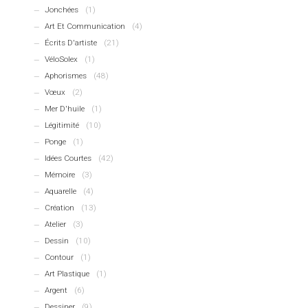
Jonchées
(1)
Art Et Communication
(4)
Écrits D'artiste
(21)
VéloSolex
(1)
Aphorismes
(48)
Vœux
(2)
Mer D'huile
(1)
Légitimité
(10)
Ponge
(1)
Idées Courtes
(42)
Mémoire
(3)
Aquarelle
(4)
Création
(13)
Atelier
(3)
Dessin
(10)
Contour
(1)
Art Plastique
(1)
Argent
(6)
Dessiner
(9)