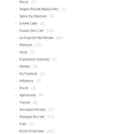
Recul
(1)
Angers Musée Beaux-Arts
(1)
Salon De Peinture
(3)
Entrée Libre
(2)
Essais Sur L'art
(10)
Le Fond De Ma Pensée
(31)
Peinture
(13)
Goût
(1)
Exposition Gratuite
(1)
Peintre
(3)
Au Fauteuil
(1)
Influence
(7)
Encre
(1)
Aphorisme
(9)
Travail
(8)
Annuaire Artistes
(1)
Pratique De L'art
(17)
Foot
(1)
Écrits D'artistes
(20)