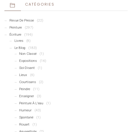
CATÉGORIES
Revue De Presse
(22)
Peinture
(297)
Écriture
(196)
Livres
(8)
Le Blog
(183)
Non Classé
(1)
Expositions
(16)
Soi-Disant
(1)
Lieux
(6)
Courtisans
(2)
Peindre
(11)
Enseigner
(3)
Peinture À L'eau
(1)
Humeur
(43)
Spontané
(1)
Rouart
(1)
Aquarelliste
(2)