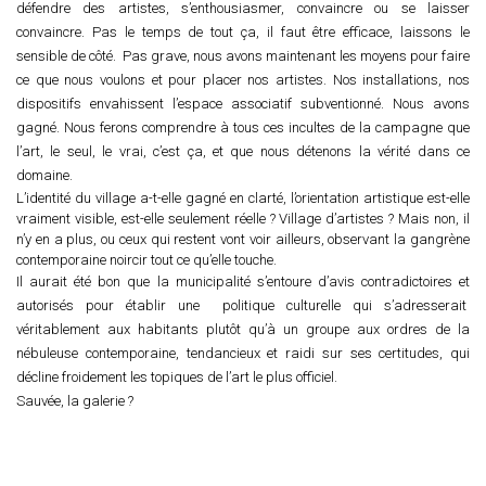
défendre des artistes, s’enthousiasmer, convaincre ou se laisser
convaincre. Pas le temps de tout ça, il faut être efficace, laissons le
sensible de côté. Pas grave, nous avons maintenant les moyens pour faire
ce que nous voulons et pour placer nos artistes. Nos installations, nos
dispositifs envahissent l’espace associatif subventionné. Nous avons
gagné. Nous ferons comprendre à tous ces incultes de la campagne que
l’art, le seul, le vrai, c’est ça, et que nous détenons la vérité dans ce
domaine.
L’identité du village a-t-elle gagné en clarté, l’orientation artistique est-elle
vraiment visible, est-elle seulement réelle ? Village d’artistes ? Mais non, il
n’y en a plus, ou ceux qui restent vont voir ailleurs, observant la gangrène
contemporaine noircir tout ce qu’elle touche.
Il aurait été bon que la municipalité s’entoure d’avis contradictoires et
autorisés pour établir une politique culturelle qui s’adresserait
véritablement aux habitants plutôt qu’à un groupe aux ordres de la
nébuleuse contemporaine, tendancieux et raidi sur ses certitudes, qui
décline froidement les topiques de l’art le plus officiel.
Sauvée, la galerie ?