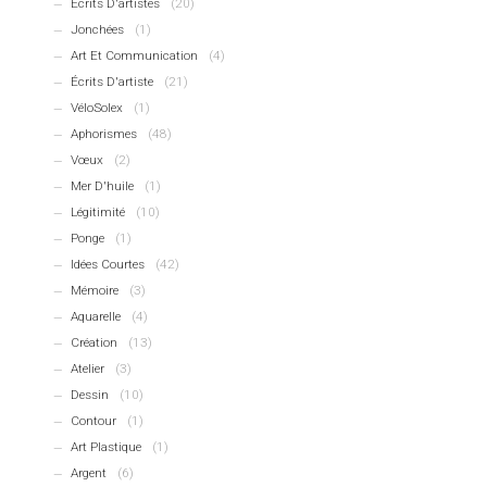
Écrits D'artistes
(20)
Jonchées
(1)
Art Et Communication
(4)
Écrits D'artiste
(21)
VéloSolex
(1)
Aphorismes
(48)
Vœux
(2)
Mer D'huile
(1)
Légitimité
(10)
Ponge
(1)
Idées Courtes
(42)
Mémoire
(3)
Aquarelle
(4)
Création
(13)
Atelier
(3)
Dessin
(10)
Contour
(1)
Art Plastique
(1)
Argent
(6)