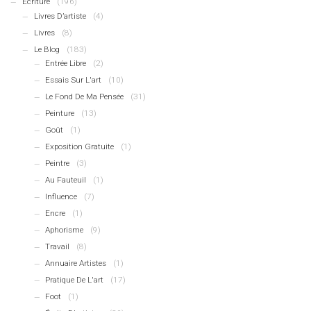
Écriture
(196)
Livres D’artiste
(4)
Livres
(8)
Le Blog
(183)
Entrée Libre
(2)
Essais Sur L'art
(10)
Le Fond De Ma Pensée
(31)
Peinture
(13)
Goût
(1)
Exposition Gratuite
(1)
Peintre
(3)
Au Fauteuil
(1)
Influence
(7)
Encre
(1)
Aphorisme
(9)
Travail
(8)
Annuaire Artistes
(1)
Pratique De L'art
(17)
Foot
(1)