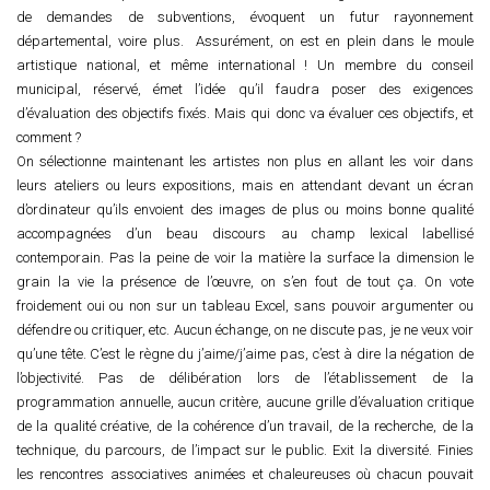
de demandes de subventions, évoquent un futur rayonnement
départemental, voire plus. Assurément, on est en plein dans le moule
artistique national, et même international ! Un membre du conseil
municipal, réservé, émet l’idée qu’il faudra poser des exigences
d’évaluation des objectifs fixés. Mais qui donc va évaluer ces objectifs, et
comment ?
On sélectionne maintenant les artistes non plus en allant les voir dans
leurs ateliers ou leurs expositions, mais en attendant devant un écran
d’ordinateur qu’ils envoient des images de plus ou moins bonne qualité
accompagnées d’un beau discours au champ lexical labellisé
contemporain. Pas la peine de voir la matière la surface la dimension le
grain la vie la présence de l’œuvre, on s’en fout de tout ça. On vote
froidement oui ou non sur un tableau Excel, sans pouvoir argumenter ou
défendre ou critiquer, etc. Aucun échange, on ne discute pas, je ne veux voir
qu’une tête. C’est le règne du j’aime/j’aime pas, c’est à dire la négation de
l’objectivité. Pas de délibération lors de l’établissement de la
programmation annuelle, aucun critère, aucune grille d’évaluation critique
de la qualité créative, de la cohérence d’un travail, de la recherche, de la
technique, du parcours, de l’impact sur le public. Exit la diversité. Finies
les rencontres associatives animées et chaleureuses où chacun pouvait