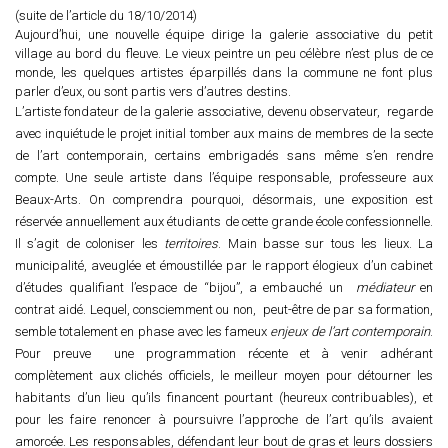
(suite de l’article du 18/10/2014)
Aujourd’hui, une nouvelle équipe dirige la galerie associative du petit
village au bord du fleuve. Le vieux peintre un peu célèbre n’est plus de ce
monde, les quelques artistes éparpillés dans la commune ne font plus
parler d’eux, ou sont partis vers d’autres destins.
L’artiste fondateur de la galerie associative, devenu observateur, regarde
avec inquiétude le projet initial tomber aux mains de membres de la secte
de l’art contemporain, certains embrigadés sans même s’en rendre
compte. Une seule artiste dans l’équipe responsable, professeure aux
Beaux-Arts. On comprendra pourquoi, désormais, une exposition est
réservée annuellement aux étudiants de cette grande école confessionnelle.
Il s’agit de coloniser les
territoires
. Main basse sur tous les lieux. La
municipalité, aveuglée et émoustillée par le rapport élogieux d’un cabinet
d’études qualifiant l’espace de “bijou”, a embauché un
médiateur
en
contrat aidé. Lequel, consciemment ou non, peut-être de par sa formation,
semble totalement en phase avec les fameux
enjeux de l’art contemporain
.
Pour preuve une programmation récente et à venir adhérant
complètement aux clichés officiels, le meilleur moyen pour détourner les
habitants d’un lieu qu’ils financent pourtant (heureux contribuables), et
pour les faire renoncer à poursuivre l’approche de l’art qu’ils avaient
amorcée. Les responsables, défendant leur bout de gras et leurs dossiers