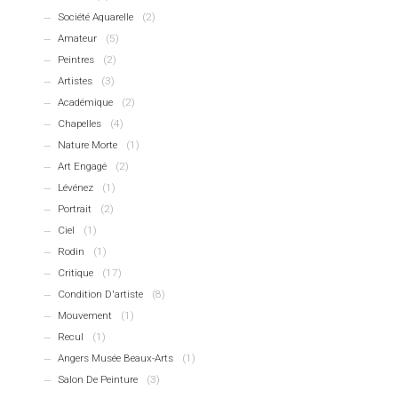
Société Aquarelle
(2)
Amateur
(5)
Peintres
(2)
Artistes
(3)
Académique
(2)
Chapelles
(4)
Nature Morte
(1)
Art Engagé
(2)
Lévénez
(1)
Portrait
(2)
Ciel
(1)
Rodin
(1)
Critique
(17)
Condition D'artiste
(8)
Mouvement
(1)
Recul
(1)
Angers Musée Beaux-Arts
(1)
Salon De Peinture
(3)