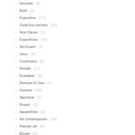
Dessiner
(9)
Bord
(2)
Exposition
(17)
Visite Aux Artistes
(15)
Non Classé
(1)
Expositions
(16)
Soi-Disant
(1)
Lieux
(6)
Courtisans
(2)
Peindre
(11)
Enseigner
(3)
Peinture À L'eau
(1)
Humeur
(43)
Spontané
(1)
Rouart
(1)
Aquarelliste
(2)
Art Contemporain
(13)
Premier Jet
(3)
Musée
(2)