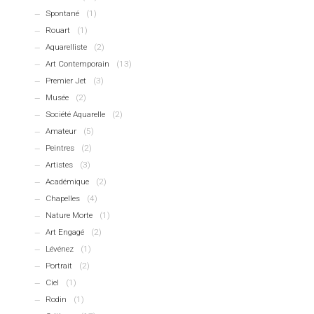
Spontané
(1)
Rouart
(1)
Aquarelliste
(2)
Art Contemporain
(13)
Premier Jet
(3)
Musée
(2)
Société Aquarelle
(2)
Amateur
(5)
Peintres
(2)
Artistes
(3)
Académique
(2)
Chapelles
(4)
Nature Morte
(1)
Art Engagé
(2)
Lévénez
(1)
Portrait
(2)
Ciel
(1)
Rodin
(1)