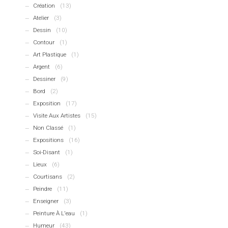
Création
(13)
Atelier
(3)
Dessin
(10)
Contour
(1)
Art Plastique
(1)
Argent
(6)
Dessiner
(9)
Bord
(2)
Exposition
(17)
Visite Aux Artistes
(15)
Non Classé
(1)
Expositions
(16)
Soi-Disant
(1)
Lieux
(6)
Courtisans
(2)
Peindre
(11)
Enseigner
(3)
Peinture À L'eau
(1)
Humeur
(43)