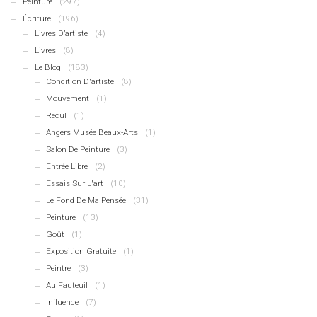
Peinture
(297)
Écriture
(196)
Livres D’artiste
(4)
Livres
(8)
Le Blog
(183)
Condition D'artiste
(8)
Mouvement
(1)
Recul
(1)
Angers Musée Beaux-Arts
(1)
Salon De Peinture
(3)
Entrée Libre
(2)
Essais Sur L'art
(10)
Le Fond De Ma Pensée
(31)
Peinture
(13)
Goût
(1)
Exposition Gratuite
(1)
Peintre
(3)
Au Fauteuil
(1)
Influence
(7)