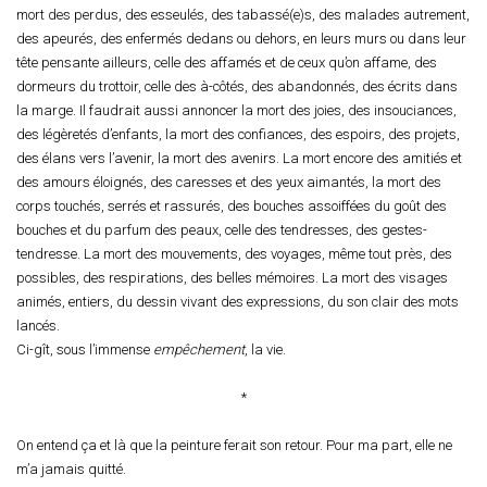
mort des perdus, des esseulés, des tabassé(e)s, des malades autrement,
des apeurés, des enfermés dedans ou dehors, en leurs murs ou dans leur
tête pensante ailleurs, celle des affamés et de ceux qu’on affame, des
dormeurs du trottoir, celle des à-côtés, des abandonnés, des écrits dans
la marge. Il faudrait aussi annoncer la mort des joies, des insouciances,
des légèretés d’enfants, la mort des confiances, des espoirs, des projets,
des élans vers l’avenir, la mort des avenirs. La mort encore des amitiés et
des amours éloignés, des caresses et des yeux aimantés, la mort des
corps touchés, serrés et rassurés, des bouches assoiffées du goût des
bouches et du parfum des peaux, celle des tendresses, des gestes-
tendresse. La mort des mouvements, des voyages, même tout près, des
possibles, des respirations, des belles mémoires. La mort des visages
animés, entiers, du dessin vivant des expressions, du son clair des mots
lancés.
Ci-gît, sous l’immense
empêchement
, la vie.
*
On entend ça et là que la peinture ferait son retour. Pour ma part, elle ne
m’a jamais quitté.