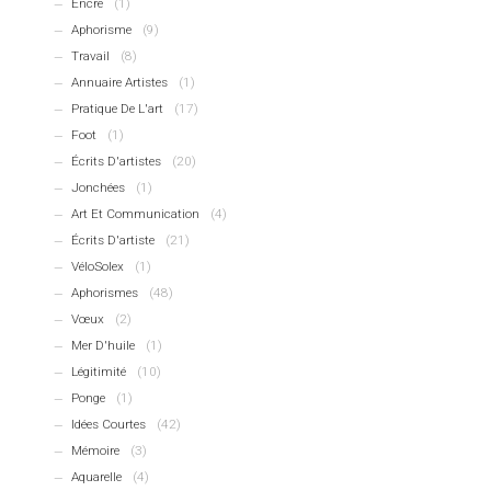
Encre
(1)
Aphorisme
(9)
Travail
(8)
Annuaire Artistes
(1)
Pratique De L'art
(17)
Foot
(1)
Écrits D'artistes
(20)
Jonchées
(1)
Art Et Communication
(4)
Écrits D'artiste
(21)
VéloSolex
(1)
Aphorismes
(48)
Vœux
(2)
Mer D'huile
(1)
Légitimité
(10)
Ponge
(1)
Idées Courtes
(42)
Mémoire
(3)
Aquarelle
(4)