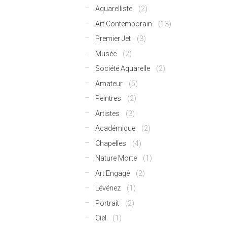
Aquarelliste
(2)
Art Contemporain
(13)
Premier Jet
(3)
Musée
(2)
Société Aquarelle
(2)
Amateur
(5)
Peintres
(2)
Artistes
(3)
Académique
(2)
Chapelles
(4)
Nature Morte
(1)
Art Engagé
(2)
Lévénez
(1)
Portrait
(2)
Ciel
(1)