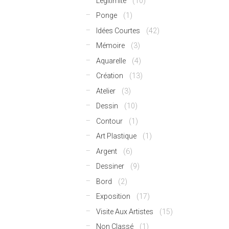
Légitimité
(10)
Ponge
(1)
Idées Courtes
(42)
Mémoire
(3)
Aquarelle
(4)
Création
(13)
Atelier
(3)
Dessin
(10)
Contour
(1)
Art Plastique
(1)
Argent
(6)
Dessiner
(9)
Bord
(2)
Exposition
(17)
Visite Aux Artistes
(15)
Non Classé
(1)