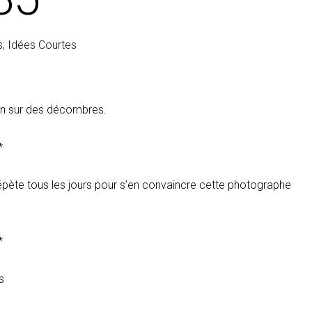
s
,
Idées Courtes
min sur des décombres.
*
e répète tous les jours pour s’en convaincre cette photographe
*
s