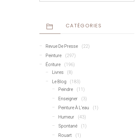
CATÉGORIES
Revue De Presse
(22)
Peinture
(297)
Écriture
(196)
Livres
(8)
Le Blog
(183)
Peindre
(11)
Enseigner
(3)
Peinture À L'eau
(1)
Humeur
(43)
Spontané
(1)
Rouart
(1)