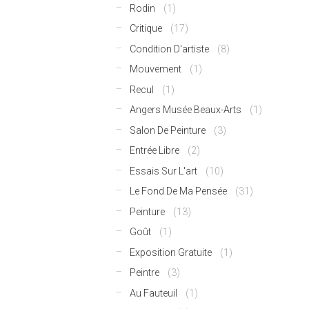
Rodin
(1)
Critique
(17)
Condition D'artiste
(8)
Mouvement
(1)
Recul
(1)
Angers Musée Beaux-Arts
(1)
Salon De Peinture
(3)
Entrée Libre
(2)
Essais Sur L'art
(10)
Le Fond De Ma Pensée
(31)
Peinture
(13)
Goût
(1)
Exposition Gratuite
(1)
Peintre
(3)
Au Fauteuil
(1)