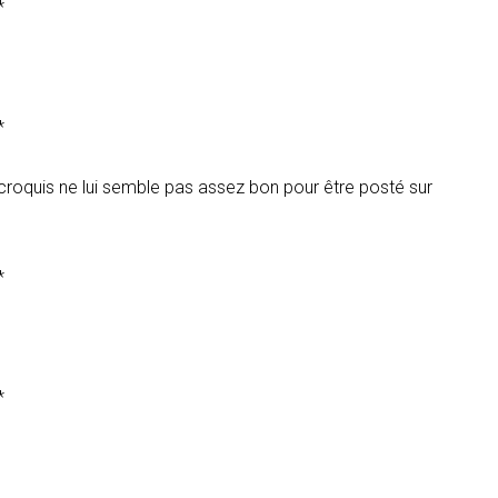
*
*
croquis ne lui semble pas assez bon pour être posté sur
*
*