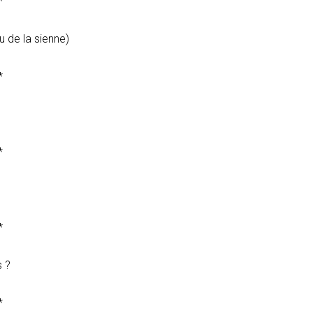
*
u de la sienne)
*
*
*
s ?
*