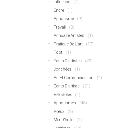
Influence
(7)
Encre
(1)
Aphorisme
(9)
Travail
(8)
Annuaire Artistes
(1)
Pratique De L'art
(17)
Foot
(1)
Écrits D'artistes
(20)
Jonchées
(1)
Art Et Communication
(4)
Écrits D'artiste
(21)
VéloSolex
(1)
Aphorismes
(48)
Vœux
(2)
Mer D'huile
(1)