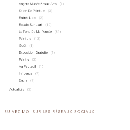
Angers Musée Beaux-Arts
(1)
Salon De Peinture
(3)
Entrée Libre
(2)
Essais Sur L'art
(10)
Le Fond De Ma Pensée
(31)
Peinture
(13)
Goût
(1)
Exposition Gratuite
(1)
Peintre
(3)
Au Fauteuil
(1)
Influence
(7)
Encre
(1)
Actualités
(3)
SUIVEZ MOI SUR LES RÉSEAUX SOCIAUX