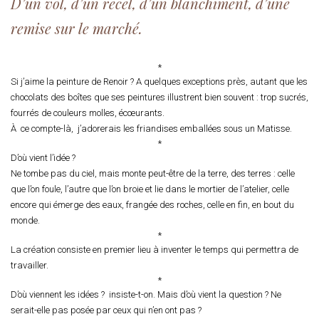
D’un vol, d’un recel, d’un blanchiment, d’une
remise sur le marché.
*
Si j’aime la peinture de Renoir ? A quelques exceptions près, autant que les
chocolats des boîtes que ses peintures illustrent bien souvent : trop sucrés,
fourrés de couleurs molles, écœurants.
À ce compte-là, j’adorerais les friandises emballées sous un Matisse.
*
D’où vient l’idée ?
Ne tombe pas du ciel, mais monte peut-être de la terre, des terres : celle
que l’on foule, l’autre que l’on broie et lie dans le mortier de l’atelier, celle
encore qui émerge des eaux, frangée des roches, celle en fin, en bout du
monde.
*
La création consiste en premier lieu à inventer le temps qui permettra de
travailler.
*
D’où viennent les idées ? insiste-t-on. Mais d’où vient la question ? Ne
serait-elle pas posée par ceux qui n’en ont pas ?