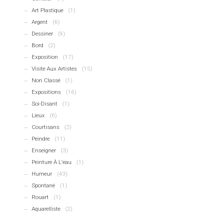
Art Plastique
(1)
Argent
(6)
Dessiner
(9)
Bord
(2)
Exposition
(17)
Visite Aux Artistes
(15)
Non Classé
(1)
Expositions
(16)
Soi-Disant
(1)
Lieux
(6)
Courtisans
(2)
Peindre
(11)
Enseigner
(3)
Peinture À L'eau
(1)
Humeur
(43)
Spontané
(1)
Rouart
(1)
Aquarelliste
(2)