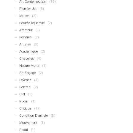
Art Contemporain
(13)
Premier Jet
(3)
Musée
(2)
Société Aquarelle
(2)
Amateur
(5)
Peintres
(2)
Artistes
(3)
Académique
(2)
Chapelles
(4)
Nature Morte
(1)
Art Engagé
(2)
Lévénez
(1)
Portrait
(2)
Ciel
(1)
Rodin
(1)
Critique
(17)
Condition D'artiste
(8)
Mouvement
(1)
Recul
(1)