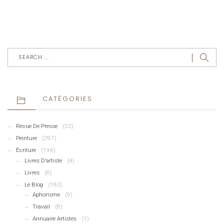
CATÉGORIES
Revue De Presse
(22)
Peinture
(297)
Écriture
(196)
Livres D’artiste
(4)
Livres
(8)
Le Blog
(183)
Aphorisme
(9)
Travail
(8)
Annuaire Artistes
(1)