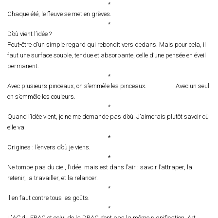
*
Chaque été, le fleuve se met en grèves.
*
D’où vient l’idée ?
Peut-être d’un simple regard qui rebondit vers dedans. Mais pour cela, il
faut une surface souple, tendue et absorbante, celle d’une pensée en éveil
permanent.
*
Avec plusieurs pinceaux, on s’emmêle les pinceaux. Avec un seul
on s’emmêle les couleurs.
*
Quand l’idée vient, je ne me demande pas d’où. J’aimerais plutôt savoir où
elle va.
*
Origines : l’envers d’où je viens.
*
Ne tombe pas du ciel, l’idée, mais est dans l’air : savoir l’attraper, la
retenir, la travailler, et la relancer.
*
Il en faut contre tous les goûts.
*
L’
AC
du FRAC et celui de la DRAC n’ont pas la même signification. Art