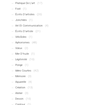
Pratique De L'art
(17)
Foot
(1)
Écrits D'artistes
(20)
Jonchées
(1)
Art Et Communication
(4)
Écrits D'artiste
(21)
VéloSolex
(1)
Aphorismes
(48)
Vœux
(2)
Mer D'huile
(1)
Légitimité
(10)
Ponge
(1)
Idées Courtes
(42)
Mémoire
(3)
Aquarelle
(4)
Création
(13)
Atelier
(3)
Dessin
(10)
Contour
(1)