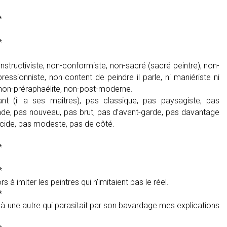
*
*
onstructiviste, non-conformiste, non-sacré (sacré peintre), non-
ssionniste, non content de peindre il parle, ni maniériste ni
s, non-préraphaélite, non-post-moderne.
nt (il a ses maîtres), pas classique, pas paysagiste, pas
de, pas nouveau, pas brut, pas d’avant-garde, pas davantage
t lucide, pas modeste, pas de côté.
*
*
rs à imiter les peintres qui n’imitaient pas le réel.
*
 à une autre qui parasitait par son bavardage mes explications