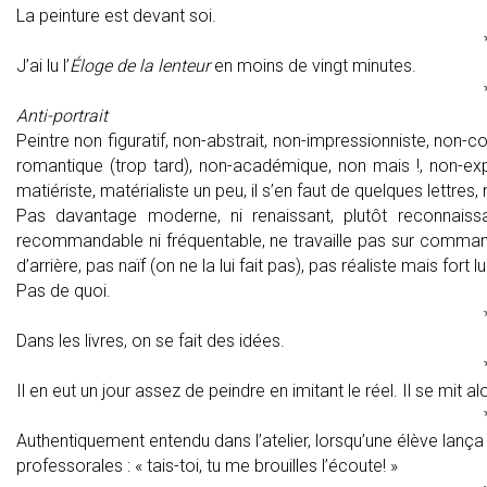
La peinture est devant soi.
J’ai lu l’
Éloge de la lenteur
en moins de vingt minutes.
Anti-portrait
Peintre non figuratif, non-abstrait, non-impressionniste, non-c
romantique (trop tard), non-académique, non mais !, non-expre
matiériste, matérialiste un peu, il s’en faut de quelques lettre
Pas davantage moderne, ni renaissant, plutôt reconnaissa
recommandable ni fréquentable, ne travaille pas sur comman
d’arrière, pas naïf (on ne la lui fait pas), pas réaliste mais for
Pas de quoi.
Dans les livres, on se fait des idées.
Il en eut un jour assez de peindre en imitant le réel. Il se mit alo
Authentiquement entendu dans l’atelier, lorsqu’une élève lança
professorales : « tais-toi, tu me brouilles l’écoute! »