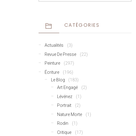
CATÉGORIES
Actualités
(3)
Revue De Presse
(22)
Peinture
(297)
Écriture
(196)
Le Blog
(183)
Art Engagé
(2)
Lévénez
(1)
Portrait
(2)
Nature Morte
(1)
Rodin
(1)
Critique
(17)