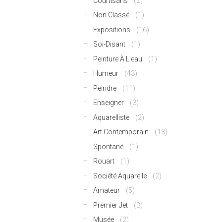
Courtisans
(2)
Non Classé
(1)
Expositions
(16)
Soi-Disant
(1)
Peinture À L'eau
(1)
Humeur
(43)
Peindre
(11)
Enseigner
(3)
Aquarelliste
(2)
Art Contemporain
(13)
Spontané
(1)
Rouart
(1)
Société Aquarelle
(2)
Amateur
(5)
Premier Jet
(3)
Musée
(2)