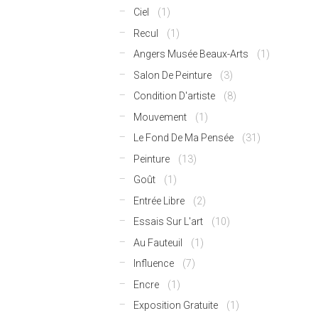
Ciel
(1)
Recul
(1)
Angers Musée Beaux-Arts
(1)
Salon De Peinture
(3)
Condition D'artiste
(8)
Mouvement
(1)
Le Fond De Ma Pensée
(31)
Peinture
(13)
Goût
(1)
Entrée Libre
(2)
Essais Sur L'art
(10)
Au Fauteuil
(1)
Influence
(7)
Encre
(1)
Exposition Gratuite
(1)