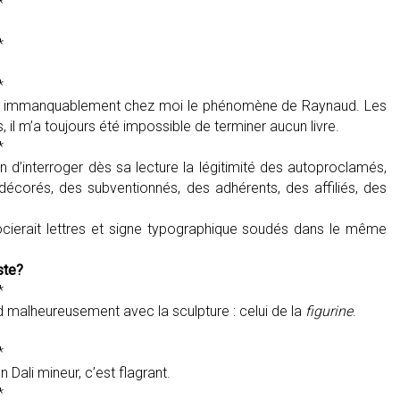
*
*
*
oque immanquablement chez moi le phénomène de Raynaud. Les
 il m’a toujours été impossible de terminer aucun livre.
*
 d’interroger dès sa lecture la légitimité des autoproclamés,
corés, des subventionnés, des adhérents, des affiliés, des
ocierait lettres et signe typographique soudés dans le même
ste?
*
d malheureusement avec la sculpture : celui de la
figurine
.
*
 Dali mineur, c’est flagrant.
*