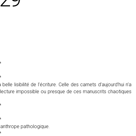
*
*
lle lisibilité de l’écriture. Celle des carnets d’aujourd’hui n’a
 Relecture impossible ou presque de ces manuscrits chaotiques
*
*
isanthrope pathologique.
*