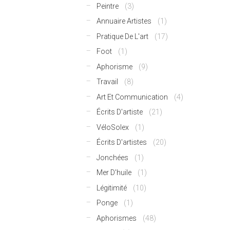
Peintre
(3)
Annuaire Artistes
(1)
Pratique De L'art
(17)
Foot
(1)
Aphorisme
(9)
Travail
(8)
Art Et Communication
(4)
Écrits D'artiste
(21)
VéloSolex
(1)
Écrits D'artistes
(20)
Jonchées
(1)
Mer D'huile
(1)
Légitimité
(10)
Ponge
(1)
Aphorismes
(48)