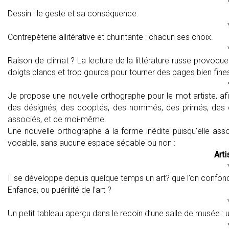
Dessin : le geste et sa conséquence.
Contrepèterie allitérative et chuintante : chacun ses choix.
Raison de climat ? La lecture de la littérature russe prov
doigts blancs et trop gourds pour tourner des pages bien fines,
Je propose une nouvelle orthographe pour le mot artiste, afin
des désignés, des cooptés, des nommés, des primés, des dé
associés, et de moi-même.
Une nouvelle orthographe à la forme inédite puisqu’elle ass
vocable, sans aucune espace sécable ou non :
Arti
Il se développe depuis quelque temps un art? que l’on confon
Enfance, ou puérilité de l’art ?
Un petit tableau aperçu dans le recoin d’une salle de musée : un