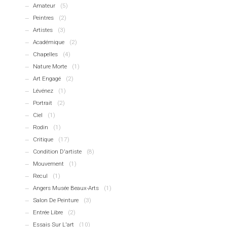
Amateur
(5)
Peintres
(2)
Artistes
(3)
Académique
(2)
Chapelles
(4)
Nature Morte
(1)
Art Engagé
(2)
Lévénez
(1)
Portrait
(2)
Ciel
(1)
Rodin
(1)
Critique
(17)
Condition D'artiste
(8)
Mouvement
(1)
Recul
(1)
Angers Musée Beaux-Arts
(1)
Salon De Peinture
(3)
Entrée Libre
(2)
Essais Sur L'art
(10)