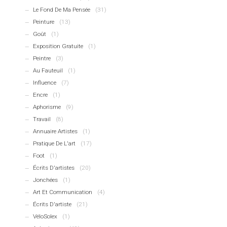
Le Fond De Ma Pensée
(31)
Peinture
(13)
Goût
(1)
Exposition Gratuite
(1)
Peintre
(3)
Au Fauteuil
(1)
Influence
(7)
Encre
(1)
Aphorisme
(9)
Travail
(8)
Annuaire Artistes
(1)
Pratique De L'art
(17)
Foot
(1)
Écrits D'artistes
(20)
Jonchées
(1)
Art Et Communication
(4)
Écrits D'artiste
(21)
VéloSolex
(1)