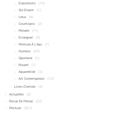
Expositions
(16)
Soi-Disant
(1)
Lieux
(6)
Courtisans
(2)
Peindre
(11)
Enseigner
(3)
Peinture À L'eau
(1)
Humeur
(43)
Spontané
(1)
Rouart
(1)
Aquarelliste
(2)
Art Contemporain
(13)
Livres D’artiste
(4)
Actualités
(3)
Revue De Presse
(22)
Peinture
(297)