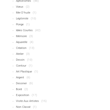
Aphorismes
(48)
Vœux
(2)
Mer D'huile
(1)
Légitimité
(10)
Ponge
(1)
Idées Courtes
(42)
Mémoire
(3)
Aquarelle
(4)
Création
(13)
Atelier
(3)
Dessin
(10)
Contour
(1)
Art Plastique
(1)
Argent
(6)
Dessiner
(9)
Bord
(2)
Exposition
(17)
Visite Aux Artistes
(15)
Non Classé
(1)