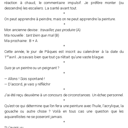
réaction à chaud, le commentaire impulsif. Je préfère monter (ou
descendre) les escaliers. La santé avant tout.
*
On peut apprendre à peindre, mais on ne peut apprendre la peinture.
*
Mon ancienne devise :
travailler, pas produire
(A)
Ma nouvelle :
tant bien que mal
(B)
Ma prochaine : B + A
*
Cette année, le jour de Pâques est inscrit au calendrier à la date du
er
1
avril. Je savais bien que tout ça n’était qu’une vaste blague.
*
Suis-je un peintre ou un peignant ?
*
— Allons ! Sois spontané !
— D’accord, je vais y réfléchir
*
J’ai été reçu deuxième à un concours de circonstances. Un échec personnel.
*
Qu’est-ce qui détermine que l’on fera une peinture avec l’huile, l’acrylique, la
gouache ou autre chose ? Voilà en tous cas une question que les
aquarellistes ne se poseront jamais.
*
Si j’avais vu.