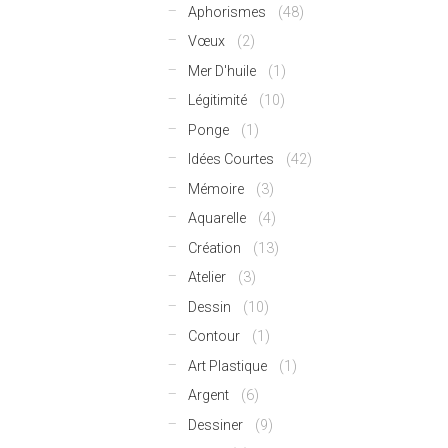
Aphorismes
(48)
Vœux
(2)
Mer D'huile
(1)
Légitimité
(10)
Ponge
(1)
Idées Courtes
(42)
Mémoire
(3)
Aquarelle
(4)
Création
(13)
Atelier
(3)
Dessin
(10)
Contour
(1)
Art Plastique
(1)
Argent
(6)
Dessiner
(9)