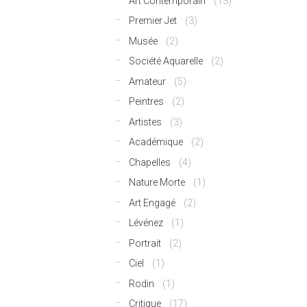
Art Contemporain
(13)
Premier Jet
(3)
Musée
(2)
Société Aquarelle
(2)
Amateur
(5)
Peintres
(2)
Artistes
(3)
Académique
(2)
Chapelles
(4)
Nature Morte
(1)
Art Engagé
(2)
Lévénez
(1)
Portrait
(2)
Ciel
(1)
Rodin
(1)
Critique
(17)