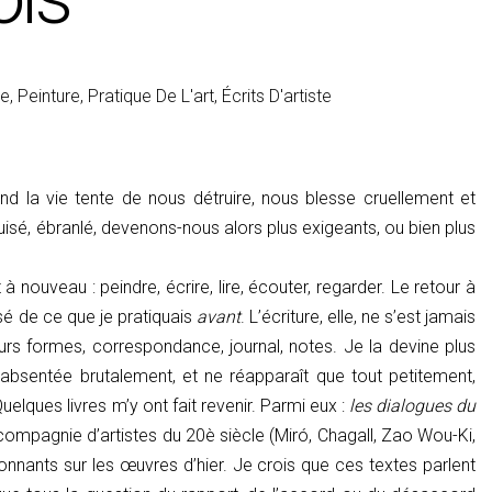
ée
,
Peinture
,
Pratique De L'art
,
Écrits D'artiste
nd la vie tente de nous détruire, nous blesse cruellement et
isé, ébranlé, devenons-nous alors plus exigeants, ou bien plus
nouveau : peindre, écrire, lire, écouter, regarder. Le retour à
posé de ce que je pratiquais
avant
. L’écriture, elle, ne s’est jamais
rs formes, correspondance, journal, notes. Je la devine plus
t absentée brutalement, et ne réapparaît que tout petitement,
elques livres m’y ont fait revenir. Parmi eux :
les dialogues du
ompagnie d’artistes du 20è siècle (Miró, Chagall, Zao Wou-Ki,
nnants sur les œuvres d’hier. Je crois que ces textes parlent