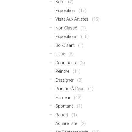
Bord
(2)
Exposition
(17)
Visite Aux Artistes
(15)
Non Classé
(1)
Expositions
(16)
Soi-Disant
(1)
Lieux
(6)
Courtisans
(2)
Peindre
(11)
Enseigner
(3)
Peinture À L'eau
(1)
Humeur
(43)
Spontané
(1)
Rouart
(1)
Aquarelliste
(2)