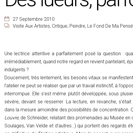
27 Septembre 2010
Visite Aux Artistes
,
Critique
,
Peindre
,
Le Fond De Ma Pens
Une lectrice attentive a parfaitement posé la question : qua
irrémédiablement, quand notre regard en revient pantelant, épu
indulgents ?
Doucement, très lentement, les besoins vitaux se manifestent à 
l’atelier ne peut se réaliser que par un travail instinctif, à l’op
interrompue. Elle s’est même plutôt développée, sous plusieu
sévère, devant se resserrer. La lecture, en revanche, s’étai
dans la mesure amoindrie des possibilités de concentration. Qu
Louvre
, de Schneider, relatant des promenades au Musée en c
Soulages, Van Velde et d’autres…) qui portent des regards éto