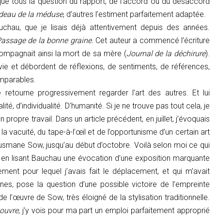
resque tous la question du rapport, de l’accord ou du désaccord
deau de la méduse
, d’autres l’estiment parfaitement adaptée.
auchau, que je lisais déjà attentivement depuis des années.
assage de la bonne graine.
Cet auteur a commencé l’écriture
ompagnait ainsi la mort de sa mère (
Journal de la déchirure
).
ie et débordent de réflexions, de sentiments, de références,
omparables.
 retourne progressivement regarder l’art des autres. Et lui
, d’individualité. D’humanité. Si je ne trouve pas tout cela, je
n propre travail. Dans un article précédent, en juillet, j’évoquais
 vacuité, du tape-à-l’œil et de l’opportunisme d’un certain art
usmane Sow, jusqu’au début d’octobre. Voilà selon moi ce qui
uve en lisant Bauchau une évocation d’une exposition marquante
ment pour lequel j’avais fait le déplacement, et qui m’avait
nes, pose la question d’une possible victoire de l’empreinte
de l’œuvre de Sow, très éloigné de la stylisation traditionnelle.
Louvre
, j’y vois pour ma part un emploi parfaitement approprié