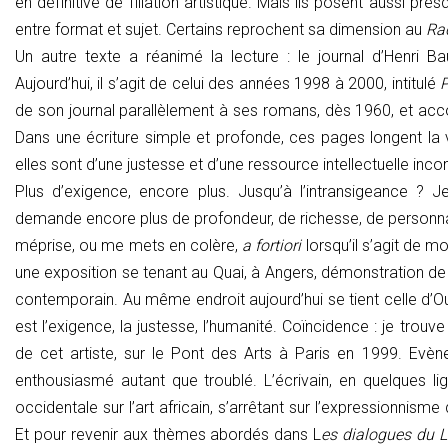
en définitive de filiation artistique. Mais ils posent aussi p
entre format et sujet. Certains reprochent sa dimension au
Ra
Un autre texte a réanimé la lecture : le journal d’Henri B
Aujourd’hui, il s’agit de celui des années 1998 à 2000, intitulé
P
de son journal parallèlement à ses romans, dès 1960, et acc
Dans une écriture simple et profonde, ces pages longent la v
elles sont d’une justesse et d’une ressource intellectuelle inc
Plus d’exigence, encore plus. Jusqu’à l’intransigeance ? Je
demande encore plus de profondeur, de richesse, de personnalité
méprise, ou me mets en colère,
a fortiori
lorsqu’il s’agit de mo
une exposition se tenant au Quai, à Angers, démonstration de la
contemporain. Au même endroit aujourd’hui se tient celle d’O
est l’exigence, la justesse, l’humanité. Coïncidence : je tro
de cet artiste, sur le Pont des Arts à Paris en 1999. Evène
enthousiasmé autant que troublé. L’écrivain, en quelques lig
occidentale sur l’art africain, s’arrêtant sur l’expressionnisme 
Et pour revenir aux thèmes abordés dans L
es dialogues du 