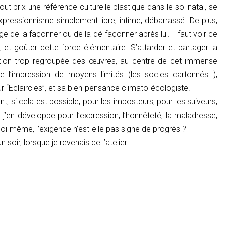
t prix une référence culturelle plastique dans le sol natal, se
xpressionnisme simplement libre, intime, débarrassé. De plus,
e de la façonner ou de la dé-façonner après lui. Il faut voir ce
 et goûter cette force élémentaire. S’attarder et partager la
lation trop regroupée des œuvres, au centre de cet immense
e l’impression de moyens limités (les socles cartonnés…),
“Eclaircies”, et sa bien-pensance climato-écologiste.
 si cela est possible, pour les imposteurs, pour les suiveurs,
 j’en développe pour l’expression, l’honnêteté, la maladresse,
 soi-même, l’exigence n’est-elle pas signe de progrès ?
n soir, lorsque je revenais de l’atelier.