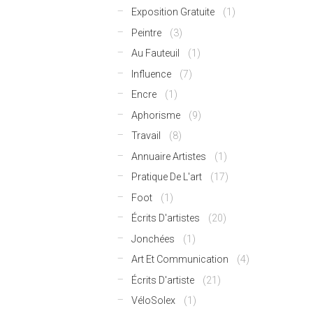
Exposition Gratuite
(1)
Peintre
(3)
Au Fauteuil
(1)
Influence
(7)
Encre
(1)
Aphorisme
(9)
Travail
(8)
Annuaire Artistes
(1)
Pratique De L'art
(17)
Foot
(1)
Écrits D'artistes
(20)
Jonchées
(1)
Art Et Communication
(4)
Écrits D'artiste
(21)
VéloSolex
(1)