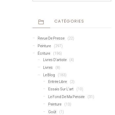
CATÉGORIES
Revue De Presse
(22)
Peinture
(297)
Écriture
(196)
Livres D’artiste
(4)
Livres
(8)
Le Blog
(183)
Entrée Libre
(2)
Essais Sur L'art
(10)
Le Fond De Ma Pensée
(31)
Peinture
(13)
Goût
(1)