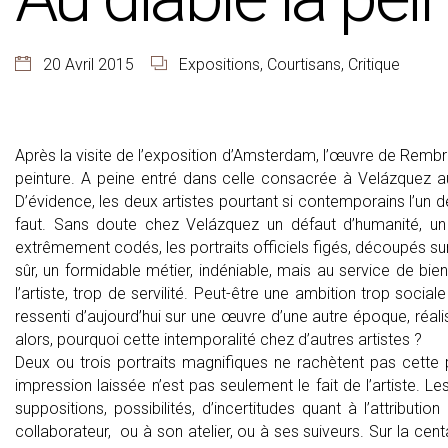
20 Avril 2015
Expositions
,
Courtisans
,
Critique
Après la visite de l’exposition d’Amsterdam, l’œuvre de Rembran
peinture. A peine entré dans celle consacrée à Velázquez au
D’évidence, les deux artistes pourtant si contemporains l’un de
faut. Sans doute chez Velázquez un défaut d’humanité, un ca
extrêmement codés, les portraits officiels figés, découpés sur l
sûr, un formidable métier, indéniable, mais au service de bie
l’artiste, trop de servilité. Peut-être une ambition trop socia
ressenti d’aujourd’hui sur une œuvre d’une autre époque, réalis
alors, pourquoi cette intemporalité chez d’autres artistes ?
Deux ou trois portraits magnifiques ne rachètent pas cette 
impression laissée n’est pas seulement le fait de l’artiste. Le
suppositions, possibilités, d’incertitudes quant à l’attribut
collaborateur, ou à son atelier, ou à ses suiveurs. Sur la c