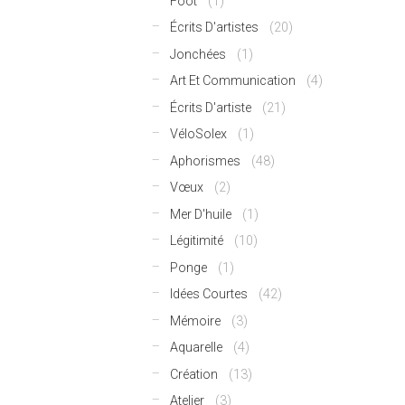
Foot
(1)
Écrits D'artistes
(20)
Jonchées
(1)
Art Et Communication
(4)
Écrits D'artiste
(21)
VéloSolex
(1)
Aphorismes
(48)
Vœux
(2)
Mer D'huile
(1)
Légitimité
(10)
Ponge
(1)
Idées Courtes
(42)
Mémoire
(3)
Aquarelle
(4)
Création
(13)
Atelier
(3)