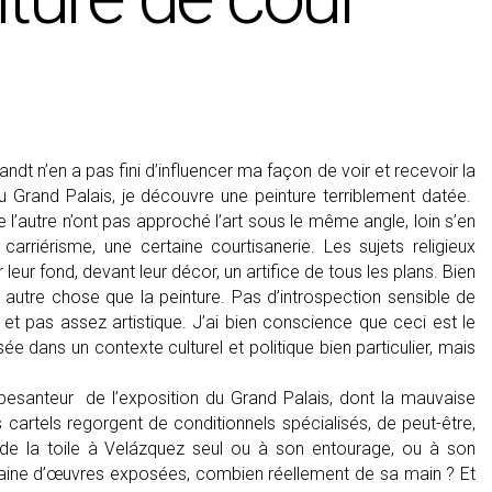
dt n’en a pas fini d’influencer ma façon de voir et recevoir la
 Grand Palais, je découvre une peinture terriblement datée.
 l’autre n’ont pas approché l’art sous le même angle, loin s’en
rriérisme, une certaine courtisanerie. Les sujets religieux
eur fond, devant leur décor, un artifice de tous les plans. Bien
n autre chose que la peinture. Pas d’introspection sensible de
le et pas assez artistique. J’ai bien conscience que ceci est le
ée dans un contexte culturel et politique bien particulier, mais
pesanteur de l’exposition du Grand Palais, dont la mauvaise
s cartels regorgent de conditionnels spécialisés, de peut-être,
ion de la toile à Velázquez seul ou à son entourage, ou à son
entaine d’œuvres exposées, combien réellement de sa main ? Et