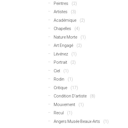
Peintres
(2)
Artistes
(3)
Académique
(2)
Chapelles
(4)
Nature Morte
(1)
Art Engagé
(2)
Lévénez
(1)
Portrait
(2)
Ciel
(1)
Rodin
(1)
Critique
(17)
Condition D'artiste
(8)
Mouvement
(1)
Recul
(1)
Angers Musée Beaux-Arts
(1)