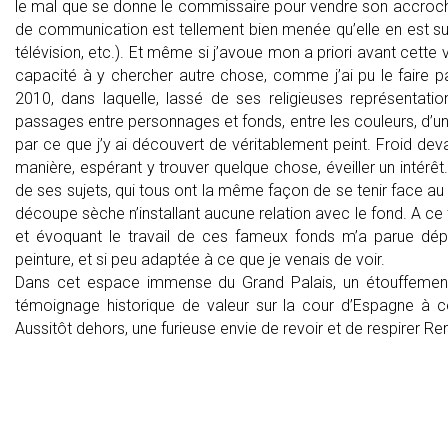
le mal que se donne le commissaire pour vendre son accroc
de communication est tellement bien menée qu’elle en est sus
télévision, etc.). Et même si j’avoue mon a priori avant cette vi
capacité à y chercher autre chose, comme j’ai pu le faire 
2010, dans laquelle, lassé de ses religieuses représentatio
passages entre personnages et fonds, entre les couleurs, d’une 
par ce que j’y ai découvert de véritablement peint. Froid devan
manière, espérant y trouver quelque chose, éveiller un intérêt.
de ses sujets, qui tous ont la même façon de se tenir face au pe
découpe sèche n’installant aucune relation avec le fond. A ce t
et évoquant le travail de ces fameux fonds m’a parue dép
peinture, et si peu adaptée à ce que je venais de voir.
Dans cet espace immense du Grand Palais, un étouffement n
témoignage historique de valeur sur la cour d’Espagne à ce
Aussitôt dehors, une furieuse envie de revoir et de respirer Re