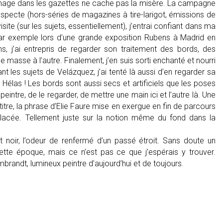
hage dans les gazettes ne cache pas la misère. La campagne
pecte (hors-séries de magazines à tire-larigot, émissions de
site (sur les sujets, essentiellement), j’entrai confiant dans ma
par exemple lors d’une grande exposition Rubens à Madrid en
ns, j’ai entrepris de regarder son traitement des bords, des
masse à l’autre. Finalement, j’en suis sorti enchanté et nourri
t les sujets de Velázquez, j’ai tenté là aussi d’en regarder sa
 Hélas ! Les bords sont aussi secs et artificiels que les poses
intre, de le regarder, de mettre une main ici et l’autre là. Une
itre, la phrase d’Elie Faure mise en exergue en fin de parcours
lacée. Tellement juste sur la notion même du fond dans la
oir, l’odeur de renfermé d’un passé étroit. Sans doute un
tte époque, mais ce n’est pas ce que j’espérais y trouver.
mbrandt, lumineux peintre d’aujourd’hui et de toujours.