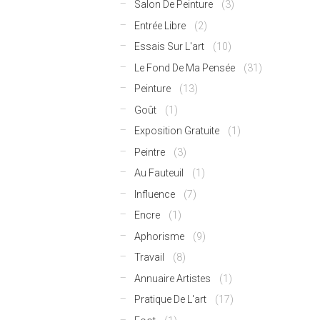
Salon De Peinture
(3)
Entrée Libre
(2)
Essais Sur L'art
(10)
Le Fond De Ma Pensée
(31)
Peinture
(13)
Goût
(1)
Exposition Gratuite
(1)
Peintre
(3)
Au Fauteuil
(1)
Influence
(7)
Encre
(1)
Aphorisme
(9)
Travail
(8)
Annuaire Artistes
(1)
Pratique De L'art
(17)