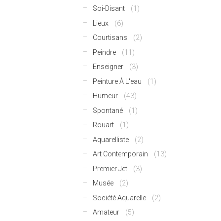
Soi-Disant
(1)
Lieux
(6)
Courtisans
(2)
Peindre
(11)
Enseigner
(3)
Peinture À L'eau
(1)
Humeur
(43)
Spontané
(1)
Rouart
(1)
Aquarelliste
(2)
Art Contemporain
(13)
Premier Jet
(3)
Musée
(2)
Société Aquarelle
(2)
Amateur
(5)