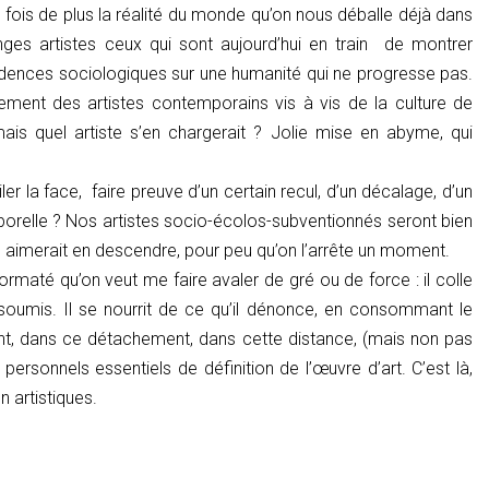
une fois de plus la réalité du monde qu’on nous déballe déjà dans
nges artistes ceux qui sont aujourd’hui en train de montrer
nces sociologiques sur une humanité qui ne progresse pas.
ement des artistes contemporains vis à vis de la culture de
 mais quel artiste s’en chargerait ? Jolie mise en abyme, qui
iler la face, faire preuve d’un certain recul, d’un décalage, d’un
porelle ? Nos artistes socio-écolos-subventionnés seront bien
l aimerait en descendre, pour peu qu’on l’arrête un moment.
rmaté qu’on veut me faire avaler de gré ou de force : il colle
st soumis. Il se nourrit de ce qu’il dénonce, en consommant le
ment, dans ce détachement, dans cette distance, (mais non pas
 personnels essentiels de définition de l’œuvre d’art. C’est là,
 artistiques.