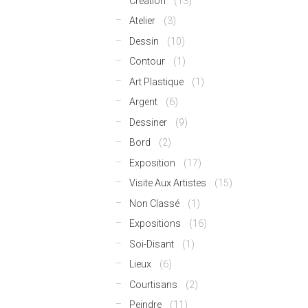
Création
(13)
Atelier
(3)
Dessin
(10)
Contour
(1)
Art Plastique
(1)
Argent
(6)
Dessiner
(9)
Bord
(2)
Exposition
(17)
Visite Aux Artistes
(15)
Non Classé
(1)
Expositions
(16)
Soi-Disant
(1)
Lieux
(6)
Courtisans
(2)
Peindre
(11)