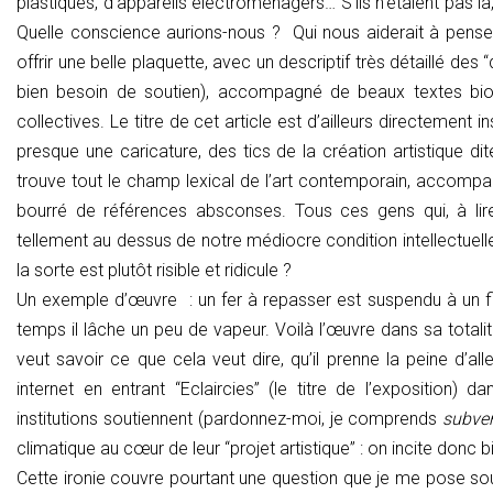
plastiques, d’appareils électroménagers… S’ils n’étaient pas l
Quelle conscience aurions-nous ? Qui nous aiderait à penser ?
offrir une belle plaquette, avec un descriptif très détaillé des
bien besoin de soutien), accompagné de beaux textes biogr
collectives. Le titre de cet article est d’ailleurs directement i
presque une caricature, des tics de la création artistique 
trouve tout le champ lexical de l’art contemporain, accompa
bourré de références absconses. Tous ces gens qui, à lire o
tellement au dessus de notre médiocre condition intellectuelle
la sorte est plutôt risible et ridicule ?
Un exemple d’œuvre : un fer à repasser est suspendu à un fil
temps il lâche un peu de vapeur. Voilà l’œuvre dans sa totalité
veut savoir ce que cela veut dire, qu’il prenne la peine d’aller
internet en entrant “Eclaircies” (le titre de l’exposition
institutions soutiennent (pardonnez-moi, je comprends
subve
climatique au cœur de leur “projet artistique” : on incite donc b
Cette ironie couvre pourtant une question que je me pose souve