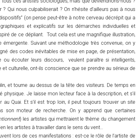
à, tous ces artistes sociologues, mais que deviendrions-nous ?
 Qui nous culpabiliserait ? On n’hésite d’ailleurs pas à nous
 “dispositifs” (on pense peut-être à notre cerveau décrépit qui a
aphiques et explicatifs sur les démarches individuelles et
nspiré de ce dépliant. Tout cela est une magnifique illustration,
dite émergente. Suivant une méthodologie très convenue, on y
gné des codes inévitables de mise en page, de présentation,
u écouter leurs discours, veulent paraître si intelligents,
 et culturelle, ont-ils conscience que se prendre au sérieux de
in, et tourne au dessus de la tête des visiteurs. De temps en
 physique. Je laisse mon lecteur face à la description, et s’il
 au Quai. Et s’il est trop loin, il peut toujours trouver un site
) dans son moteur de recherche. On y apprend que certaines
ntionnent
) les artistes qui mettraient le thème du changement
ien les artistes à travailler dans le sens du vent…
nt lors de ces manifestations : est-ce le rôle de l’artiste de