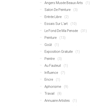
Angers Musée Beaux-Arts
(1)
Salon De Peinture
(3)
Entrée Libre
(2)
Essais Sur L'art
(10)
Le Fond De Ma Pensée
(31)
Peinture
(13)
Goût
(1)
Exposition Gratuite
(1)
Peintre
(3)
Au Fauteuil
(1)
Influence
(7)
Encre
(1)
Aphorisme
(9)
Travail
(8)
Annuaire Artistes
(1)