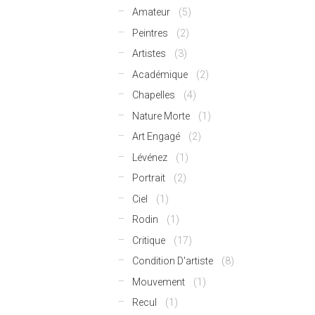
Amateur
(5)
Peintres
(2)
Artistes
(3)
Académique
(2)
Chapelles
(4)
Nature Morte
(1)
Art Engagé
(2)
Lévénez
(1)
Portrait
(2)
Ciel
(1)
Rodin
(1)
Critique
(17)
Condition D'artiste
(8)
Mouvement
(1)
Recul
(1)