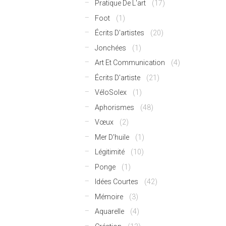
Pratique De L'art
(17)
Foot
(1)
Écrits D'artistes
(20)
Jonchées
(1)
Art Et Communication
(4)
Écrits D'artiste
(21)
VéloSolex
(1)
Aphorismes
(48)
Vœux
(2)
Mer D'huile
(1)
Légitimité
(10)
Ponge
(1)
Idées Courtes
(42)
Mémoire
(3)
Aquarelle
(4)