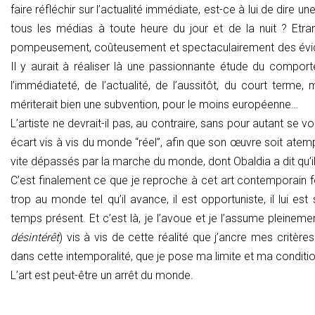
faire réfléchir sur l’actualité immédiate, est-ce à lui de dire 
tous les médias à toute heure du jour et de la nuit ? Etra
pompeusement, coûteusement et spectaculairement des évide
Il y aurait à réaliser là une passionnante étude du comport
l’immédiateté, de l’actualité, de l’aussitôt, du court terme,
mériterait bien une subvention, pour le moins européenne…
L’artiste ne devrait-il pas, au contraire, sans pour autant se vo
écart vis à vis du monde “réel”, afin que son œuvre soit atem
vite dépassés par la marche du monde, dont Obaldia a dit qu’i
C’est finalement ce que je reproche à cet art contemporain fo
trop au monde tel qu’il avance, il est opportuniste, il lui e
temps présent. Et c’est là, je l’avoue et je l’assume pleine
désintérêt
) vis à vis de cette réalité que j’ancre mes critères
dans cette intemporalité, que je pose ma limite et ma condition
L’art est peut-être un arrêt du monde.